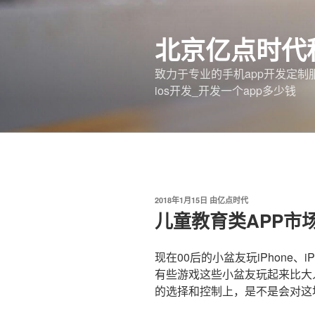
跳
至
北京亿点时代
内
容
致力于专业的手机app开发定制服
ios开发_开发一个app多少钱
发
2018年1月15日
由
亿点时代
布
儿童教育类APP市
于
现在00后的小盆友玩iPhone
有些游戏这些小盆友玩起来比大
的选择和控制上，是不是会对这