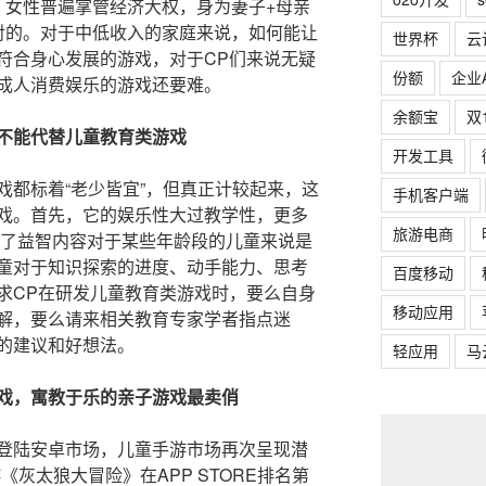
，女性普遍掌管经济大权，身为妻子+母亲
对的。对于中低收入的家庭来说，如何能让
世界杯
云
符合身心发展的游戏，对于CP们来说无疑
份额
企业
成人消费娱乐的游戏还要难。
余额宝
双
不能代替儿童教育类游戏
开发工具
戏都标着“老少皆宜”，但真正计较起来，这
手机客户端
戏。首先，它的娱乐性大过教学性，更多
旅游电商
含了益智内容对于某些年龄段的儿童来说是
童对于知识探索的进度、动手能力、思考
百度移动
求CP在研发儿童教育类游戏时，要么自身
移动应用
解，要么请来相关教育专家学者指点迷
的建议和好想法。
轻应用
马
戏，寓教于乐的亲子游戏最卖俏
登陆安卓市场，儿童手游市场再次呈现潜
《灰太狼大冒险》在APP STORE排名第