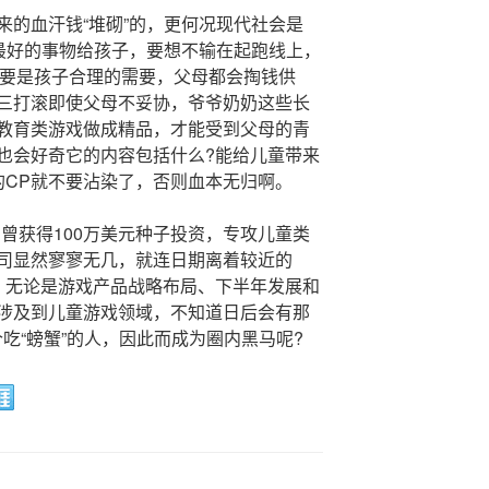
来的血汗钱“堆砌”的，更何况现代社会是
把最好的事物给孩子，要想不输在起跑线上，
只要是孩子合理的需要，父母都会掏钱供
三打滚即使父母不妥协，爷爷奶奶这些长
教育类游戏做成精品，才能受到父母的青
也会好奇它的内容包括什么?能给儿童带来
的CP就不要沾染了，否则血本无归啊。
，曾获得100万美元种子投资，专攻儿童类
司显然寥寥无几，就连日期离着较近的
英，无论是游戏产品战略布局、下半年发展和
涉及到儿童游戏领域，不知道日后会有那
吃“螃蟹”的人，因此而成为圈内黑马呢?