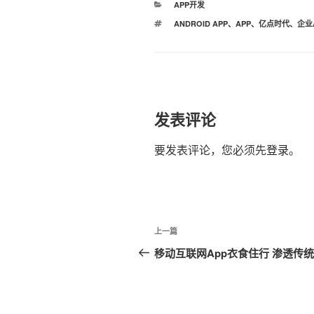
分
APP开发
类
标
ANDROID APP
、
APP
、
亿点时代
、
企业
签
发表评论
要发表评论，您必须先
登录
。
文
上
上一篇
章
一
移动互联网App衣食住行 渗透传
篇
导
文
航
章