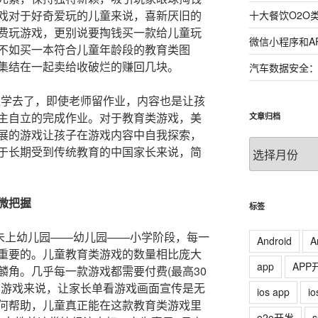
戏对于好奇爱玩的儿童来说，喜新厌旧的
十大餐饮O2O
费玩游戏，更别说要掏钱买一款给儿童玩
微信小程序和A
不如买一本符合儿童年龄段的教育类图
集结在一起卖给收破烂的赚回几块。
汽车数据安全
D上学去了，即使老师留作业，内容也是让孩
主自立的完成作业。对于教育类游戏，美
文章归档
展的游戏让孩子在游戏内容中自我探索，
文
于长期受到传统教育的中国家长来说，简
章
归
档
微把握
标签
童未上幼儿园——幼儿园——小学阶段，每一
Android
A
重要的。儿童教育类游戏的数量相比庞大
app
APP
麟角。几乎每一款游戏都需要付费(最高30
费游戏来说，让家长单看游戏画面宣传是无
ios app
i
何帮助，儿童真正能在这款教育类游戏里
o2o开发
s