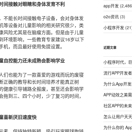
时间接触对眼睛和身体发育不利
app开发
(2,486
o2o资讯
(3)
，不能长时间接触电子设备，会对身体发
机等设备对儿童影响的相关研究很少，类
小程序开发
(21
康风险尤其是在脑瘤方面。但是由于儿童
到环境影响，一些教育专家建议16岁以下
手机，而且最好使用免提设置。
近期文章
童自控能力还未成熟会影响学业
小程序时代，
流行APP开发
人们也能为了一款喜爱的游戏而玩的废寝
断正确的教导和长时间培养才能真正树
为什么App开
的健康引导铺路全报废，甚至还会影响学
APP动效之美
会拖到三、四个小时，少了复习的时间，
社区APP的未
怎么让用户天天
童喜新厌旧速度快
为什么你的 Ap
元素，保持独特新颖，吸引玩家眼球掏钱