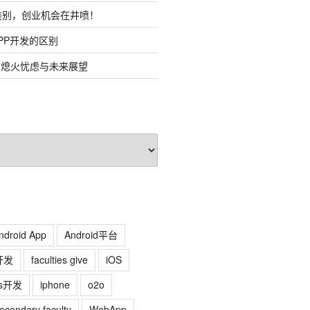
类别，创业机会在井喷！
PP开发的区别
：熄火忧虑与未来展望
ndroid App
Android平台
开发
faculties give
iOS
os开发
iphone
o2o
econdary faculty
WebApp