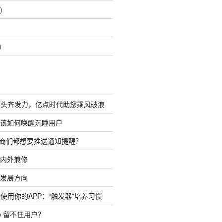
)
)
巨头齐发力，亿点时代助您乘风破浪
者该如何唤醒沉睡用户
发商们都想要推送通知提醒？
需内外兼修
来发展方向
使用你的APP：“触发器”培养习惯
p 留不住用户？