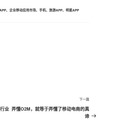
APP
、
企业移动应用市场
、
手机
、
旅游APP
、
明星APP
下一篇
下
一
统行业
弄懂O2M，就等于弄懂了移动电商的真
篇
谛
文
章