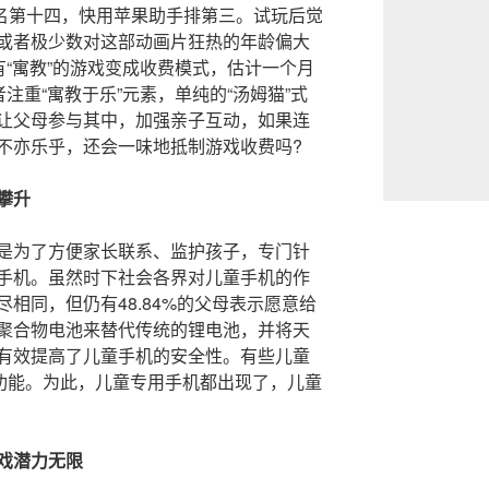
E排名第十四，快用苹果助手排第三。试玩后觉
或者极少数对这部动画片狂热的年龄偏大
有“寓教”的游戏变成收费模式，估计一个月
注重“寓教于乐”元素，单纯的“汤姆猫”式
让父母参与其中，加强亲子互动，如果连
不亦乐乎，还会一味地抵制游戏收费吗?
攀升
是为了方便家长联系、监护孩子，专门针
用手机。虽然时下社会各界对儿童手机的作
相同，但仍有48.84%的父母表示愿意给
聚合物电池来替代传统的锂电池，并将天
有效提高了儿童手机的安全性。有些儿童
等功能。为此，儿童专用手机都出现了，儿童
戏潜力无限